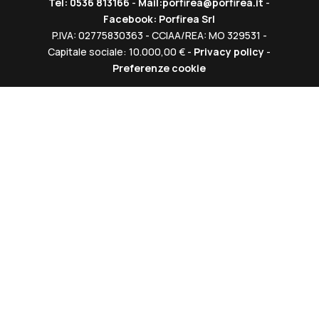
Tel: 0536 813166
-
Mail:porfirea@porfirea.it
-
Facebook: Porfirea Srl
P.IVA: 02775830363 - CCIAA/REA: MO 329531 -
Capitale sociale: 10.000,00 € -
Privacy policy
-
Preferenze cookie